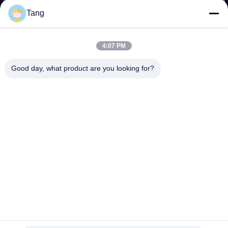
TURU
Tang
KALITE
4:07 PM
KONTROLÜ
Good day, what product are you looking for?
HABERLER
BIR
İNDIRIM
İSTE
SITE
HARITASI
Uzun Uzat Q355B HD785 Ekskavatör Teleskopik Kol