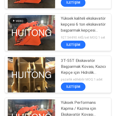
TURU
İLETIŞIM
Yüksek kaliteli ekskavatör
KALITE
kepçesi 6 ton ekskavatör
KONTROLÜ
başparmak kepçesi
ekskavatör hidrolik
927.54-890.44$/set MOQ:1 set
başparmak kepçesi
HABERLER
İLETIŞIM
başparmak
BIR
3T-55T Ekskavatör
Başparmak Kovası, Kazıcı
İNDIRIM
Kepçe için Hidrolik
İSTE
Başparmak
pazarlık edilebilir MOQ:1 adet
İLETIŞIM
SITE
Yüksek Performans
HARITASI
Kapma / Kazma için
Ekskavatör Kovası