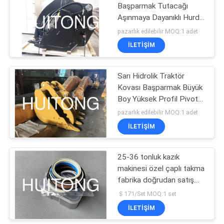
Başparmak Tutacağı
Aşınmaya Dayanıklı Hurda
Çöp
pazarlık edilebilir MOQ:1 adet
İLETIŞIM
Sarı Hidrolik Traktör
Kovası Başparmak Büyük
Boy Yüksek Profil Pivot
Pimi Bükümü Önler
pazarlık edilebilir MOQ:1 adet
İLETIŞIM
25-36 tonluk kazık
makinesi özel çaplı takma
fabrika doğrudan satış
fabrika fiyatı ile kazık
＄171/Set MOQ:1 set
makinesi kova iğneleri
İLETIŞIM