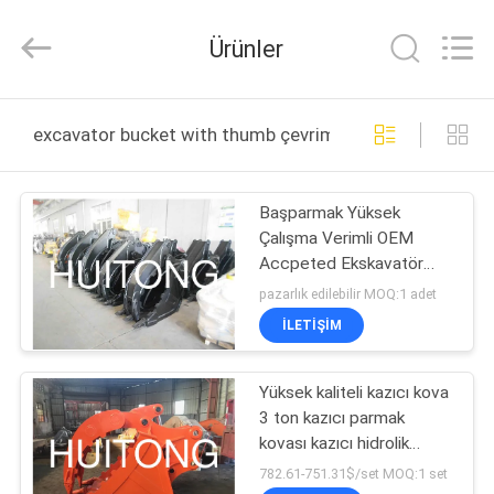
Guangzhou
Huitong
Machinery
Ürünler
Co.,
Ltd..
All
Rights
Reserved.
EVDE
excavator bucket with thumb çevrimiçi üretim
ÜRÜN
Başparmak Yüksek
Çalışma Verimli OEM
VR
Accpeted Ekskavatör
GÖSTERISI
Kovası
pazarlık edilebilir MOQ:1 adet
İLETIŞIM
BIZIM
Yüksek kaliteli kazıcı kova
HAKKIMIZDA
3 ton kazıcı parmak
kovası kazıcı hidrolik
FABRIKA
parmak kovası parmak
782.61-751.31$/set MOQ:1 set