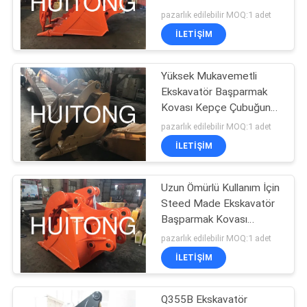
GIZLILIK
Başparmak Ataşmanı
pazarlık edilebilir MOQ:1 adet
POLITIKASI
İLETIŞIM
Yüksek Mukavemetli
Ekskavatör Başparmak
Kovası Kepçe Çubuğuna
Hızlı Kolay Kurulum
pazarlık edilebilir MOQ:1 adet
İLETIŞIM
Uzun Ömürlü Kullanım İçin
Steed Made Ekskavatör
Başparmak Kovası
Takviyeli Anahtar
pazarlık edilebilir MOQ:1 adet
Parçaları
İLETIŞIM
Q355B Ekskavatör