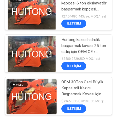
kepçesi 6 ton ekskavatör
başparmak kepçesi
170
ekskavatör hidrolik
927.54-890.44$/set MOQ:1 set
başparmak kepçesi
Ekskavatör Kanal
İLETIŞIM
başparmak
Açma Kovası
Huitong kazıcı hidrolik
başparmak kovası 25 ton
satış için OEM CE /
ISO9001 sertifikalı iyi
$2580-2720USD MOQ:1set
kalite.
İLETIŞIM
154
Ekskavatör Yatırma
OEM 30Ton Özel Büyük
Kapasiteli Kazıcı
Kovası
Başparmak Kovası için
CAT330 Yakalama
$2965 USD-$3010 USD MOQ:1 adet
Bağlantısı
İLETIŞIM
Q355B/NM400/HARDOX