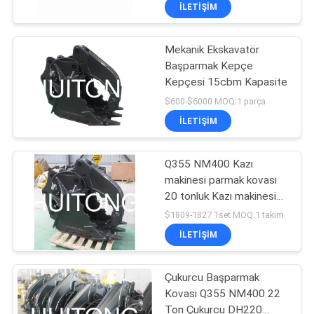
TURU
İLETIŞIM
Mekanik Ekskavatör
KALITE
186
Başparmak Kepçe
KONTROLÜ
Kepçesi 15cbm Kapasite
Ekskavatör İskelet
$600-$6000 MOQ:1 parça
Kovası
HABERLER
İLETIŞIM
BIR
Q355 NM400 Kazı
makinesi parmak kovası
İNDIRIM
20 tonluk Kazı makinesi
238
İSTE
PC200 SY200 XE200
$1809-1827 1set MOQ:1 takım
CLG920 ZX200 SK200
Ekskavatör Uzun
İLETIŞIM
EC210 DH215 Çam taşı
SITE
inşaat atıklarının işlenmesi
Uzanma Bomu
için
Çukurcu Başparmak
HARITASI
Kovası Q355 NM400 22
Ton Çukurcu DH220