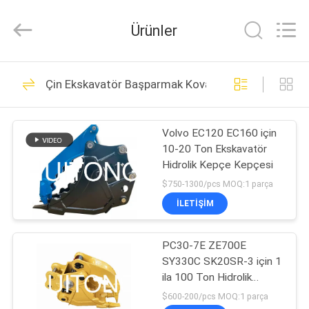
Guangzhou
Huitong
Machinery
Ürünler
Co.,
Ltd..
All
Rights
Reserved.
EVDE
258
Çin Ekskavatör Başparmak Kovası
Ekskavatör Kaya
ÜRÜN
Kovası
Volvo EC120 EC160 için
10-20 Ton Ekskavatör
VR
Hidrolik Kepçe Kepçesi
GÖSTERISI
$750-1300/pcs MOQ:1 parça
İLETIŞIM
158
BIZIM
Ağır Hizmet
PC30-7E ZE700E
HAKKIMIZDA
SY330C SK20SR-3 için 1
Ekskavatör Kovası
ila 100 Ton Hidrolik
FABRIKA
Başparmak Kovası
$600-200/pcs MOQ:1 parça