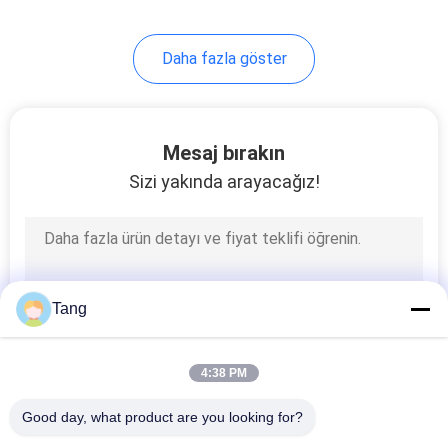
450
167
Daha fazla göster
Ekskavatör kapaklı
Kova
Mesaj bırakın
Sizi yakında arayacağız!
144
Ekskavatör
Tang
Başparmak Kovası
4:38 PM
Good day, what product are you looking for?