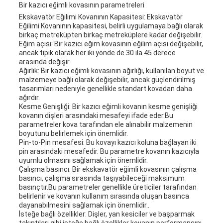
Bir kazıcı eğimli kovasının parametreleri
Ekskavatör Eğilimi Kovanının Kapasitesi: Ekskavatör
Eğilimi Kovanının kapasitesi, belirli uygulamaya bağlı olarak
birkaç metreküpten birkaç metreküplere kadar değişebilir.
Eğim açısı: Bir kazıcı eğim kovasının eğilim açısı değişebilir,
ancak tipik olarak her iki yönde de 30 ila 45 derece
arasında değişir.
Ağırlık: Bir kazıcı eğimli kovasının ağırlığı, kullanılan boyut ve
malzemeye bağlı olarak değişebilir, ancak güçlendirilmiş
tasarımları nedeniyle genellikle standart kovadan daha
ağırdır.
Kesme Genişliği: Bir kazıcı eğimli kovanın kesme genişliği
kovanın dişleri arasındaki mesafeyi ifade eder.Bu
parametreler kova tarafından ele alınabilir malzemenin
boyutunu belirlemek için önemlidir.
Pin-to-Pin mesafesi: Bu kovayı kazıcı koluna bağlayan iki
pin arasındaki mesafedir. Bu parametre kovanın kazıcıyla
uyumlu olmasını sağlamak için önemlidir.
Çalışma basıncı: Bir ekskavatör eğimli kovasının çalışma
basıncı, çalışma sırasında taşıyabileceği maksimum
basınçtır.Bu parametreler genellikle üreticiler tarafından
belirlenir ve kovanın kullanım sırasında oluşan basınca
dayanabilmesini sağlamak için önemlidir..
İsteğe bağlı özellikler: Dişler, yan kesiciler ve başparmak