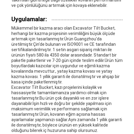
takıntıları gibi isteğe bağlı özellikler kovanın performansını
ve çok yönlülüğünü artırmak için kovaya eklenebilir.
Uygulamalar:
Mükemmel bir kazma aracı olan Excavator Tilt Bucket,
herhangi bir kazma projesinin verimliliğini büyük ölçüde
artırmak için tasarlanmıştır.Ürün Guangzhou'da
üretilmiştir.Çin'de bulunan ve ISO9001 ve CE tarafından
sertifikalandırılmıştır. 1 setin asgari sipariş miktarı ile
ürünün fiyatı 580 ila 4350 dolar arasındadır. Standart bir
paketle paketlenir ve 7-20 gün içinde teslim edilir.Ürün tüm
boyutlardaki kazıcılar için uygundur ve eğimli kazma
kovalarında mevcuttur., yatay kazma kovası ve yatay
kazma kovası. 1 yıllık garanti ile donatılmıştır ve ahşap bir
kasa içinde paketlenmiştir.
Excavator Tilt Bucket, kazı projelerini kolaylık ve
hassasiyetle tamamlamanıza yardımcı olmak için
tasarlanmıştır.Bu ürün çok dayanıklı ve en zor işlere
dayanabilir.İşin hızlı ve doğru bir şekilde yapılması için
maksimum verimlilik ve performans sağlamak için
tasarlanmıştır.Ürün, kovanın eğim açısına hassas
ayarlamalar yapmanızı sağlar.Aynı zamanda 1 yıllık garanti
ile donatılmıştır, böylece ürünün en yüksek kalitede
olduğunu bilerek iç huzuruna sahip olursunuz.