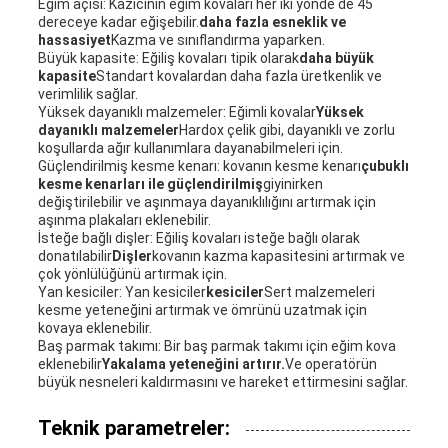
Eğim açısı: Kazıcının eğim kovaları her iki yönde de 45
dereceye kadar eğişebilir.
daha fazla esneklik ve
hassasiyet
Kazma ve sınıflandırma yaparken.
Büyük kapasite: Eğiliş kovaları tipik olarak
daha büyük
kapasite
Standart kovalardan daha fazla üretkenlik ve
verimlilik sağlar.
Yüksek dayanıklı malzemeler: Eğimli kovalar
Yüksek
dayanıklı malzemeler
Hardox çelik gibi, dayanıklı ve zorlu
koşullarda ağır kullanımlara dayanabilmeleri için.
Güçlendirilmiş kesme kenarı: kovanın kesme kenarı
çubuklı
kesme kenarları ile güçlendirilmiş
giyinirken
değiştirilebilir ve aşınmaya dayanıklılığını artırmak için
aşınma plakaları eklenebilir.
İsteğe bağlı dişler: Eğiliş kovaları isteğe bağlı olarak
donatılabilir
Dişler
kovanın kazma kapasitesini artırmak ve
çok yönlülüğünü artırmak için.
Yan kesiciler: Yan kesiciler
kesiciler
Sert malzemeleri
kesme yeteneğini artırmak ve ömrünü uzatmak için
kovaya eklenebilir.
Baş parmak takımı: Bir baş parmak takımı için eğim kova
eklenebilir
Yakalama yeteneğini artırır.
Ve operatörün
büyük nesneleri kaldırmasını ve hareket ettirmesini sağlar.
Teknik parametreler: