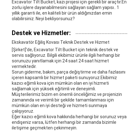
Excavator Tilt Bucket, kazı projesi için gerekli bir araçtır.En
zorlu işlere dayanabilmesini sağlayan sağlam yapısı.. 1
yıllık garanti ile, en kaliteli bir ürün aldığınızdan emin
olabilirsiniz. Neyi bekliyorsunuz?
Destek ve Hizmetler:
Ekskavatör Eğiliş Kovası Teknik Destek ve Hizmet
[Şirket]'de, Excavator Tilt Bucket için teknik destek ve
servis sağlıyoruz. Bilgili ekibimiz ürünle ilgili herhangi bir
sorunuzu yanıtlamak için 24 saat 24 saat hizmet
vermektedir.
Sorun giderme, bakım, parça değiştirme ve daha fazlasını
içeren kapsamlı bir hizmet paketi sunuyoruz.Ekibimiz
kazıcı eğimli kova için mümkün olan en iyi hizmeti
sağlamak için yüksek eğitimli ve deneyimli.
Müşterilerimiz bizim en önemli önceliğimiz.ve projenizin
zamanında ve verimli bir şekilde tamamlanması için
mümkün olan en iyi desteği ve hizmeti sunmaya
çalışıyoruz.
Eğer kazıcı eğimli kova hakkında herhangi bir sorunuz veya
endişeniz varsa, lütfen herhangi bir zamanda bizimle
iletişime geçmekten çekinmeyin.