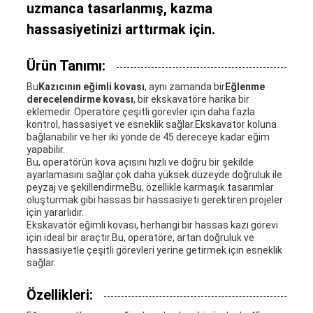
uzmanca tasarlanmış, kazma
hassasiyetinizi arttırmak için.
Ürün Tanımı:
Bu
Kazıcının eğimli kovası
, aynı zamanda bir
Eğlenme
derecelendirme kovası
, bir ekskavatöre harika bir
eklemedir. Operatöre çeşitli görevler için daha fazla
kontrol, hassasiyet ve esneklik sağlar.Ekskavator koluna
bağlanabilir ve her iki yönde de 45 dereceye kadar eğim
yapabilir.
Bu, operatörün kova açısını hızlı ve doğru bir şekilde
ayarlamasını sağlar.çok daha yüksek düzeyde doğruluk ile
peyzaj ve şekillendirmeBu, özellikle karmaşık tasarımlar
oluşturmak gibi hassas bir hassasiyeti gerektiren projeler
için yararlıdır.
Ekskavatör eğimli kovası, herhangi bir hassas kazı görevi
için ideal bir araçtır.Bu, operatöre, artan doğruluk ve
hassasiyetle çeşitli görevleri yerine getirmek için esneklik
sağlar.
Özellikleri: