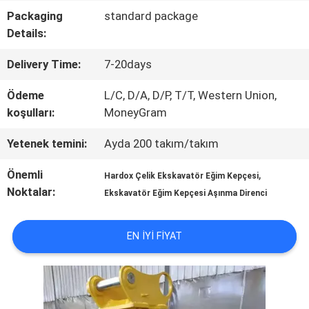
Packaging
standard package
FABRIKA
Details:
TURU
Delivery Time:
7-20days
Ödeme
L/C, D/A, D/P, T/T, Western Union,
KALITE
koşulları:
MoneyGram
KONTROLÜ
Yetenek temini:
Ayda 200 takım/takım
Önemli
,
Hardox Çelik Ekskavatör Eğim Kepçesi
HABERLER
Noktalar:
Ekskavatör Eğim Kepçesi Aşınma Direnci
BIR
EN IYI FIYAT
İNDIRIM
İSTE