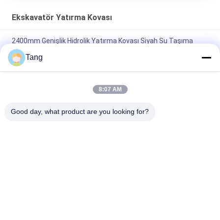
Ekskavatör Yatırma Kovası
2400mm Genişlik Hidrolik Yatırma Kovası Siyah Su Taşıma
Büyük Hacimli
Tang
Çift Kesme Kenarlı Yüksek Mukavemetli Alaşımlı Ekskavatör
Yatırma Kovası
8:07 AM
CX500C DX500LCG WX125 için Hidrolik Mini Ekskavatör
Good day, what product are you looking for?
Yatırma Kovası
Popüler Kategoriler
Tüm
Ekskavatör Kaya 
Ağır Hizmet 
Kovası
Ekskavatör Kovası
Ekskavatör İskelet 
Ekskavatör Uzun 