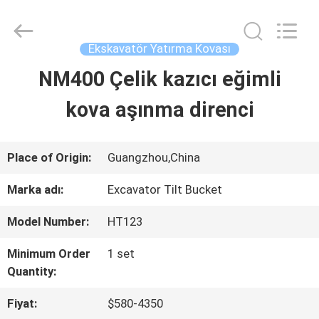
Guangzhou
Huitong
Machinery
Co.,
Ekskavatör Yatırma Kovası
Ltd..
All
NM400 Çelik kazıcı eğimli
EVDE
Rights
Reserved.
kova aşınma direnci
ÜRÜN
Place of Origin:
Guangzhou,China
VR
Marka adı:
Excavator Tilt Bucket
GÖSTERISI
Model Number:
HT123
Minimum Order
1 set
BIZIM
Quantity:
HAKKIMIZDA
Fiyat:
$580-4350