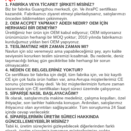
1. FABRİKA VEYA TİCARET ŞİRKETİ MİSİNİZ?
Biz bir fabrika Guangzhou merkezli, çin. Ve ihraPC sertifikası
kazandık. Fabrikamızı ziyaret etmeyi planladıysanız, satışlarımızı
önceden bildirmekten çekinmeyin.
2. OEM ACCPET YAPMAK?
ADEDI NEDIR?
OEM İÇİN
HERHANGİ BİR DENEYİM?
Ürettiğimiz her ürün için OEM kabul ediyoruz; OEM istiyorsanız
ürünümüzün herhangi bir MOQ yoktur; 2010 yılında fabrikamızı
kurduğumuz yıldan beri OEM yapıyoruz.
3. TESLİMATINIZ HER ZAMAN ZAMAN MI?
Navlun için söz veremeyiz ama yapabileceğimiz şey, aynı kalite
seviyesini korurken teslim süremizi kısaltmak. Bu nedenle, deniz
taşımacılığı birkaç gün geciktirilse bile herhangi bir sorun
olmayacaktır.
4. NEDEN CE BELGELERİNİZ YOKTUR?
Ce sertifikası bir fabrika için değil, tüm fabrika için, ve biz kayıtlı
CE için çok fazla ürün hatları var, ama Avrupa müşterilerimiz CE
sorunu çözmek kolay dedi. Ve biz müşterilerimizin furture zaman
kazanmak için CE sertifikaları kayıt süreci üzerinde çalışıyoruz.
5. SİPARİŞE NASIL BAŞLAYACAĞIM?
İlk olarak, satışlarımızla makine medeliniz, çalışma koşulları, özel
ihtiyaçlar, son tarihler hakkında konuşun. Ardından, satışlarımız
ihtiyacınız olan ayrıntıları sağlayacaktır. Tüm soruşturma 24 Saat
içinde cevap verilecektir.
6. SİPARİŞLERİMİN ÜRETİM SÜRECİ HAKKINDA
GÜNCELLEMEYEBİLİR MİSİNİZ?
Tabii ki, üretim süreçlerini gizleyebilecek diğerlerinden farklı
olarak, üretim sürecimiz tamamen müşterilerimize açıktır.