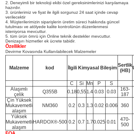
2. Deneyimli bir teknoloji ekibi özel gereksinimlerinizi karşılamaya
hazırdır.
3. ürünlerimiz ve fiyat ile ilgili sorgunuz 24 saat içinde cevap
verilecektir
4. Müşterilerimizin siparişlerin üretim süreci hakkında güncel
tutulması ve atölyede kalite kontrolünün düzenlenmesi
isteniyorsa mevcuttur.
5. tüm ürün ömrü için Online teknik destekler mevcuttur.
Denizaşırı hizmetler ek ücrete tabidir.
Özellikler
Devirme Kovasında Kullanılabilecek Malzemeler
Sertlik
Malzeme
kod
İlgili Kimyasal Bileşim
(HB)
C
Si
Mn
P
S
Alaşımlı
163-
Q355B
0.18
0,55
1.4
0.03
0.03
çelik
187
Çin Yüksek
Mukavemetli
NM360
0.2
0.3
1.3
0.02
0.006
360
alaşım
Yüksek
470-
Mukavemetli
HARDOX®-500
0.2
0.7
1.7
0.025
0.01
500
alaşım
FQA