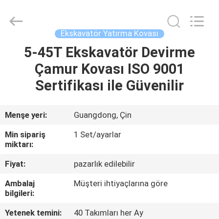
Guangzhou
Huitong
Machinery
Co.,
Ltd..
Ekskavatör Yatırma Kovası
All
Rights
Reserved.
5-45T Ekskavatör Devirme
EVDE
Çamur Kovası ISO 9001
ÜRÜN
Sertifikası ile Güvenilir
VR
Menşe yeri:
Guangdong, Çin
GÖSTERISI
Min sipariş
1 Set/ayarlar
miktarı:
BIZIM
Fiyat:
pazarlık edilebilir
HAKKIMIZDA
Ambalaj
Müşteri ihtiyaçlarına göre
bilgileri:
FABRIKA
Yetenek temini:
40 Takımları her Ay