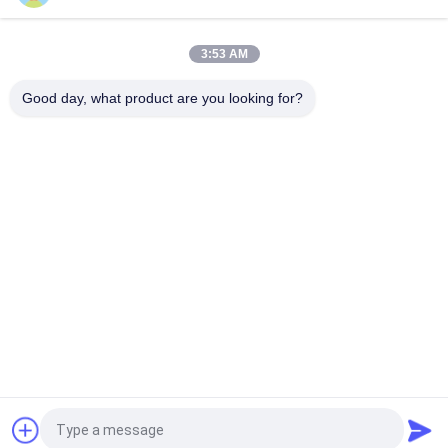
Çift Kesme Kenarlı Yüksek Mukavemetli Alaşımlı Ekskavatör
Yatırma Kovası
3:53 AM
CX500C DX500LCG WX125 için Hidrolik Mini Ekskavatör
Yatırma Kovası
Good day, what product are you looking for?
Popüler Kategoriler
Tüm
Ekskavatör Kaya 
Ağır Hizmet 
Kovası
Ekskavatör Kovası
Ekskavatör İskelet 
Ekskavatör Uzun 
Kovası
Uzanma Bomu
Kazı Makinesi Flayet 
Ekskavatör Genel 
Kesicisi
Amaçlı Kova
Ekskavatör Kanal 
Ekskavatör Yatırma 
Açma Kovası
Kovası
Teklif isteği