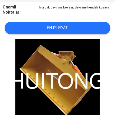
TURU
Önemli
,
hidrolik devirme kovası
devirme hendek kovası
Noktalar:
KALITE
KONTROLÜ
EN IYI FIYAT
HABERLER
BIR
İNDIRIM
İSTE
SITE
HARITASI