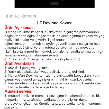
GIZLILIK
POLITIKASI
Ürün Açıklaması
HT Devirme Kovası
Ürün Açıklaması
Huitong Devirme kepçesi, ekskavatörün çalışma pozisyonunu
değiştirmeden eğimi değiştirebilir, böylece aşınma kaybını ve yağ
maliyetini azaltır ve iş verimliliğini artırır.
eğimli kovaların montajı kolaydır, güvenli, sessiz çalışır ve hızlı
ataşman değiştirici ve pim tutucu versiyonlarında mevcuttur.
Hafif ila orta hizmet tipi hendek temizleme, sınıflandırma ve fırça
temizleme uygulamaları gerçekleştirir.
45 ° Soldan 45 ° Sağa değişken açı (toplam 90 °)
Ürün Avantajları
1. düz dipli geniş ve sığ kova.
2. Yan / alt plakalardaki veya deliksiz drenaj delikleri.
3. Huitong'un Devirme temizleme ekskavatör kepçesi tın, kum,
çamur veya genel amaçlı işler için hafif bir kazı kovasıdır.
4. tüm ürünlerimiz karşılamak veya aşmak iso 9001 sertifikaları.
5. Her iki tarafta 45 dereceye kadar eğim.
Müşteri servisi
1. müşterilerimiz ile resmi bir sözleşme imzalamadan önce, biz
müşterilerimiz tarafından sağlanan proje bilgileri dayalı
profesyonel çözümler, öneriler analiz ve sağlamak için yardımcı
olacaktır.