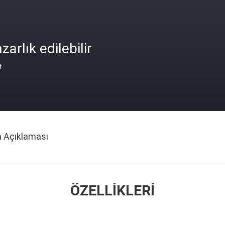
zarlık edilebilir
t
n Açıklaması
ÖZELLIKLERI