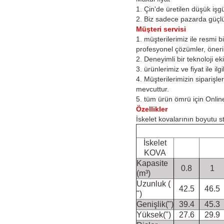
1. Çin'de üretilen düşük işgüc
2. Biz sadece pazarda güçlü
Müşteri servisi
1. müşterilerimiz ile resmi 
profesyonel çözümler, öneril
2. Deneyimli bir teknoloji ek
3. ürünlerimiz ve fiyat ile il
4. Müşterilerimizin siparişl
mevcuttur.
5. tüm ürün ömrü için Online
Özellikler
İskelet kovalarının boyutu sta
İskelet
KOVA
Kapasite
0.8
1
(m³)
Uzunluk (
42.5
46.5
")
Genişlik(")
39.4
45.3
Yüksek(")
27.6
29.9