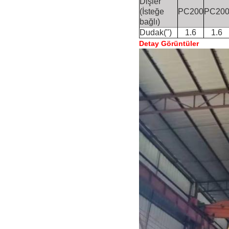
Dişler
(İsteğe
PC200
PC20
bağlı)
Dudak(")
1.6
1.6
Detay Görüntüler