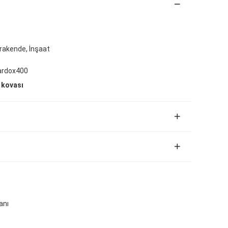
Perakende, İnşaat
ardox400
 kovası
anı