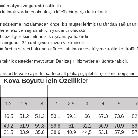
ü maliyeti ve garantili kalite ile.
 kalmak yardımcı olmak için küçük bir parça kek almak.
bir sözleşme imzalamadan önce, biz müşterilerimiz tarafından sağlanan pr
er analiz ve sağlamak için yardımcı olacaktır.
ibi özel gereksinimlerinizi karşılamaya hazırdır.
gili sorgunuz 24 saat içinde cevap verilecektir
erin üretim süreci hakkında güncel tutulması ve atölyede kalite kontrol
 teknik destekler mevcuttur. Denizaşırı hizmetler ek ücrete tabidir.
ndart kova ile aynıdır, sadece alt plakayı giyilebilir şeritlerle değiştirir.
Kova Boyutu İçin Özellikler
1.2
1.5
1.8
2
2.5
3
4
5
7
46.5
51.2
51.2
53.1
59.1
66
67.3
73.6
82
49.2
51.9
59.8
59.8
61
62.2
66.9
70.9
89
31.5
33.9
35.8
38.6
40.9
44,5
53.1
57.9
57