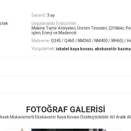
Garanti:
3 ay
estek
Uygulanabilir Endüstriler:
Makine Tamir Atölyeleri, Üretim Tesisleri, Çiftlikler, 
işleri, Enerji ve Madencili
Malzeme:
Q345 / Q460 / NM360 / NM400 / WH60) / H
,
Vurgulamak:
iskelet kaya kovası
ekskavatör kazma
FOTOĞRAF GALERISI
ksek Mukavemetli Ekskavatör Kaya Kovası Özelleştirilebilir Alt Aralık Al