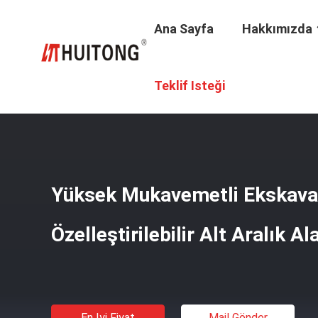
Ana Sayfa
Hakkımızda
Ana Sayfa
/
Ürünler
/
Ekskavatör İskelet Kovası
/
Yüksek M
Teklif Isteği
Yüksek Mukavemetli Ekskava
Özelleştirilebilir Alt Aralık Al
En Iyi Fiyat
Mail Gönder