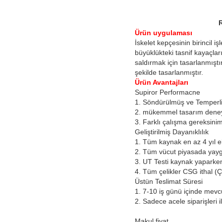
Ürün uygulaması
İskelet kepçesinin birincil i
büyüklükteki tasnif kayaçlar
saldırmak için tasarlanmıştı
şekilde tasarlanmıştır.
Ürün Avantajları
Supiror Performacne
1. Söndürülmüş ve Temperli Al
2. mükemmel tasarım deneyim
3. Farklı çalışma gereksinimle
Geliştirilmiş Dayanıklılık
1. Tüm kaynak en az 4 yıl ek
2. Tüm vücut piyasada yaygı
3. UT Testi kaynak yaparken,
4. Tüm çelikler CSG ithal (Çi
Üstün Teslimat Süresi
1. 7-10 iş günü içinde mevcu
2. Sadece acele siparişleri ile
Makul fiyat