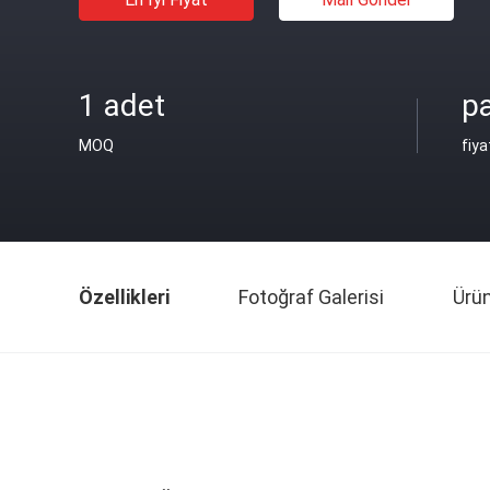
1 adet
pa
MOQ
fiya
Özellikleri
Fotoğraf Galerisi
Ürü