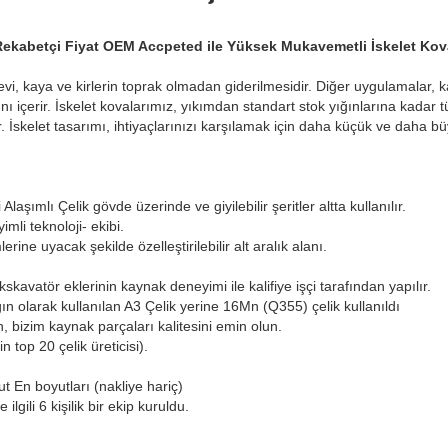
Rekabetçi Fiyat OEM Accpeted ile Yüksek Mukavemetli İskelet Kov
şlevi, kaya ve kirlerin toprak olmadan giderilmesidir. Diğer uygulamalar, ka
ını içerir. İskelet kovalarımız, yıkımdan standart stok yığınlarına kadar
r. İskelet tasarımı, ihtiyaçlarınızı karşılamak için daha küçük ve daha b
aşımlı Çelik gövde üzerinde ve giyilebilir şeritler altta kullanılır.
li teknoloji- ekibi.
rine uyacak şekilde özelleştirilebilir alt aralık alanı.
skavatör eklerinin kaynak deneyimi ile kalifiye işçi tarafından yapılır.
n olarak kullanılan A3 Çelik yerine 16Mn (Q355) çelik kullanıldı
 bizim kaynak parçaları kalitesini emin olun.
n top 20 çelik üreticisi).
t En boyutları (nakliye hariç)
 ilgili 6 kişilik bir ekip kuruldu.