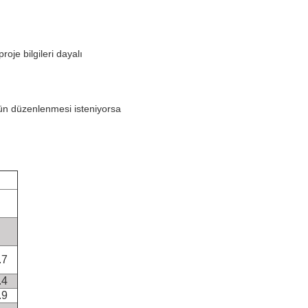
oje bilgileri dayalı
ünün düzenlenmesi isteniyorsa
.7
.4
.9