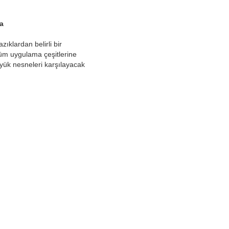
a
zıklardan belirli bir
 tüm uygulama çeşitlerine
üyük nesneleri karşılayacak