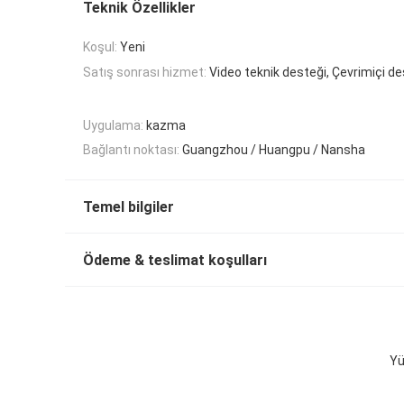
Teknik Özellikler
Koşul:
Yeni
Satış sonrası hizmet:
Video teknik desteği, Çevrimiçi d
Uygulama:
kazma
Bağlantı noktası:
Guangzhou / Huangpu / Nansha
Temel bilgiler
Ödeme & teslimat koşulları
Yü