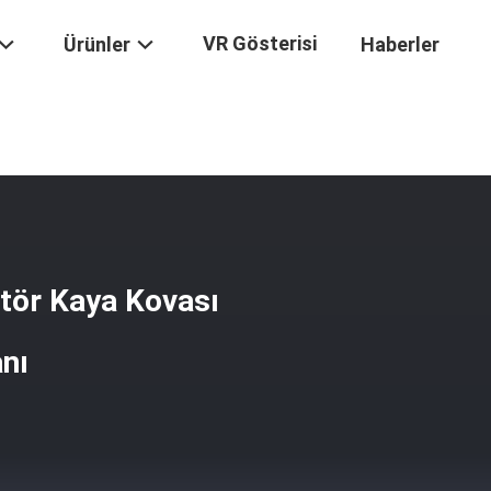
VR Gösterisi
Ürünler
Haberler
ukavemetli Ekskavatör Kaya Kovası Özelleştirilebilir Alt Aralık Alanı
tör Kaya Kovası
anı