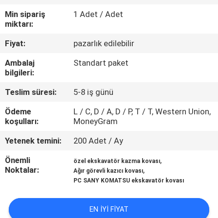
TURU
Min sipariş
1 Adet / Adet
miktarı:
KALITE
Fiyat:
pazarlık edilebilir
KONTROLÜ
Ambalaj
Standart paket
bilgileri:
HABERLER
Teslim süresi:
5-8 iş günü
Ödeme
L / C, D / A, D / P, T / T, Western Union,
BIR
koşulları:
MoneyGram
İNDIRIM
Yetenek temini:
200 Adet / Ay
İSTE
Önemli
,
özel ekskavatör kazma kovası
Noktalar:
,
Ağır görevli kazıcı kovası
SITE
PC SANY KOMATSU ekskavatör kovası
HARITASI
EN IYI FIYAT