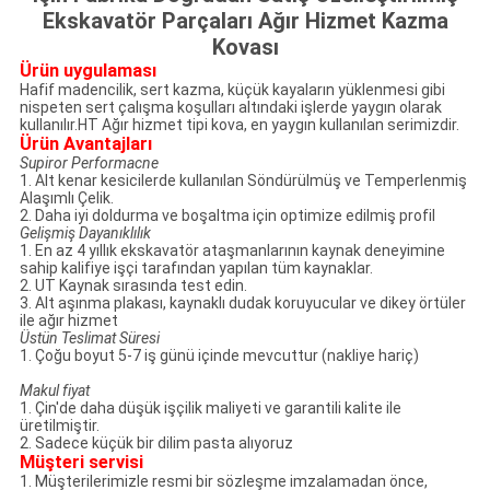
Ekskavatör Parçaları Ağır Hizmet Kazma
Kovası
Ürün uygulaması
Hafif madencilik, sert kazma, küçük kayaların yüklenmesi gibi
nispeten sert çalışma koşulları altındaki işlerde yaygın olarak
kullanılır.HT Ağır hizmet tipi kova, en yaygın kullanılan serimizdir.
Ürün Avantajları
Supiror Performacne
1. Alt kenar kesicilerde kullanılan Söndürülmüş ve Temperlenmiş
Alaşımlı Çelik.
2. Daha iyi doldurma ve boşaltma için optimize edilmiş profil
Gelişmiş Dayanıklılık
1. En az 4 yıllık ekskavatör ataşmanlarının kaynak deneyimine
sahip kalifiye işçi tarafından yapılan tüm kaynaklar.
2. UT Kaynak sırasında test edin.
3. Alt aşınma plakası, kaynaklı dudak koruyucular ve dikey örtüler
ile ağır hizmet
Üstün Teslimat Süresi
1. Çoğu boyut 5-7 iş günü içinde mevcuttur (nakliye hariç)
Makul fiyat
1. Çin'de daha düşük işçilik maliyeti ve garantili kalite ile
üretilmiştir.
2. Sadece küçük bir dilim pasta alıyoruz
Müşteri servisi
1. Müşterilerimizle resmi bir sözleşme imzalamadan önce,