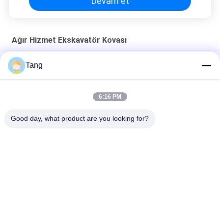
Devam et
Ağır Hizmet Ekskavatör Kovası
Geniş Kazma GP Ağır Hizmet Ekskavatör Kovası Q355B Bekolu
Tang
Kaya Kovası
Kobelco SK220 16Mn Çelik Ağır Hizmet Ekskavatör Kovası
6:16 PM
R150 R200 R220 için Paletli Ekskavatör Ağır Hizmet Kovası
Good day, what product are you looking for?
Popüler Kategoriler
Tüm
Ekskavatör Kaya 
Ağır Hizmet 
Kovası
Ekskavatör Kovası
Ekskavatör İskelet 
Ekskavatör Uzun 
Kovası
Uzanma Bomu