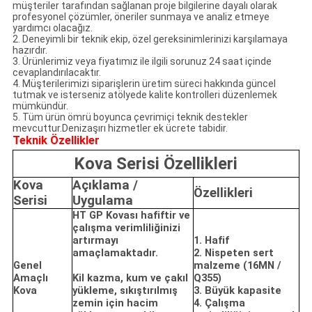
müşteriler tarafından sağlanan proje bilgilerine dayalı olarak
profesyonel çözümler, öneriler sunmaya ve analiz etmeye
yardımcı olacağız.
2. Deneyimli bir teknik ekip, özel gereksinimlerinizi karşılamaya
hazırdır.
3. Ürünlerimiz veya fiyatımız ile ilgili sorunuz 24 saat içinde
cevaplandırılacaktır.
4. Müşterilerimizi siparişlerin üretim süreci hakkında güncel
tutmak ve isterseniz atölyede kalite kontrolleri düzenlemek
mümkündür.
5. Tüm ürün ömrü boyunca çevrimiçi teknik destekler
mevcuttur.Denizaşırı hizmetler ek ücrete tabidir.
Teknik Özellikler
Kova Serisi Özellikleri
Kova
Açıklama /
Özellikleri
Serisi
Uygulama
HT GP Kovası hafiftir ve
çalışma verimliliğinizi
artırmayı
1. Hafif
amaçlamaktadır.
2. Nispeten sert
Genel
malzeme (16MN /
Amaçlı
Kil kazma, kum ve çakıl
Q355)
Kova
yükleme, sıkıştırılmış
3. Büyük kapasite
zemin için hacim
4. Çalışma