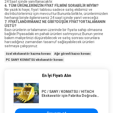
24 Saat içinde yanıtlanacaktır.
6. TÜM ÜRÜNLERİNİZİN FİYAT FİLMİNİ SORABİLİR MİYİM?
Ne yazık ki hayır, fiyat tablosu sadece satış ekibimiz ve
distribütörlerimiz için mevcuttur.Bununla birlikte, ürünlerimizden
herhangi biriyle ilgilenirseniz 24 saat içinde yanıt vereceğiz.
7. FİYATLANDIRMANIZ NE GİBİ?DÜŞÜK FİYAT?ORTALAMANIN
ÜSTÜ?
Bazı ürünlerin ortalamanın üzerinde bir fiyata sahip olmasına
bağlıdır.Piyasadaki en pahalı ürünleri satmıyoruz.Bunun yerine
bakım maliyetinizi düşürebilecek ve satış sonrası sorunlara
harcadığınız zamandan tasarruf sağlayabilecek ürünleri
satmaya çalışıyoruz.
özel ekskavatör kazma kovası
Ağır görevli kazıcı kovası
PC SANY KOMATSU ekskavatör kovası
En İyi Fiyatı Alın
PC / SANY / KOMATSU / HITACH
Ekskavatör için Fabrika Doğrudan
Satış Özelleştirilmiş Ekskavatör
Parçaları Ağır Hizmet Kazma
Kovası