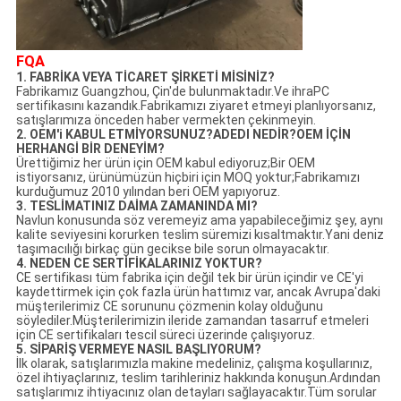
FQA
1. FABRİKA VEYA TİCARET ŞİRKETİ MİSİNİZ?
Fabrikamız Guangzhou, Çin'de bulunmaktadır.Ve ihraPC
sertifikasını kazandık.Fabrikamızı ziyaret etmeyi planlıyorsanız,
satışlarımıza önceden haber vermekten çekinmeyin.
2. OEM'i KABUL ETMİYORSUNUZ?ADEDI NEDİR?OEM İÇİN
HERHANGİ BİR DENEYİM?
Ürettiğimiz her ürün için OEM kabul ediyoruz;Bir OEM
istiyorsanız, ürünümüzün hiçbiri için MOQ yoktur;Fabrikamızı
kurduğumuz 2010 yılından beri OEM yapıyoruz.
3. TESLİMATINIZ DAİMA ZAMANINDA MI?
Navlun konusunda söz veremeyiz ama yapabileceğimiz şey, aynı
kalite seviyesini korurken teslim süremizi kısaltmaktır.Yani deniz
taşımacılığı birkaç gün gecikse bile sorun olmayacaktır.
4. NEDEN CE SERTİFİKALARINIZ YOKTUR?
CE sertifikası tüm fabrika için değil tek bir ürün içindir ve CE'yi
kaydettirmek için çok fazla ürün hattımız var, ancak Avrupa'daki
müşterilerimiz CE sorununu çözmenin kolay olduğunu
söylediler.Müşterilerimizin ileride zamandan tasarruf etmeleri
için CE sertifikaları tescil süreci üzerinde çalışıyoruz.
5. SİPARİŞ VERMEYE NASIL BAŞLIYORUM?
İlk olarak, satışlarımızla makine medeliniz, çalışma koşullarınız,
özel ihtiyaçlarınız, teslim tarihleriniz hakkında konuşun.Ardından
satışlarımız ihtiyacınız olan detayları sağlayacaktır.Tüm sorular