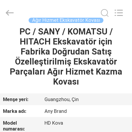
Guangzhou
Huitong
Machinery
Co.,
Ltd..
Ağır Hizmet Ekskavatör Kovası
All
Rights
Reserved.
PC / SANY / KOMATSU /
EVDE
HITACH Ekskavatör için
ÜRÜN
Fabrika Doğrudan Satış
Özelleştirilmiş Ekskavatör
VR
Parçaları Ağır Hizmet Kazma
GÖSTERISI
Kovası
BIZIM
Menşe yeri:
Guangzhou, Çin
HAKKIMIZDA
Marka adı:
Any Brand
Model
HD Kova
FABRIKA
numarası: