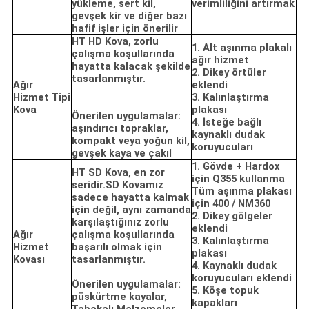
yükleme, sert kil,
verimliliğini artırmak
gevşek kir ve diğer bazı
hafif işler için önerilir
HT HD Kova, zorlu
1. Alt aşınma plakalı
çalışma koşullarında
ağır hizmet
hayatta kalacak şekilde
2. Dikey örtüler
tasarlanmıştır.
Ağır
eklendi
Hizmet Tipi
3. Kalınlaştırma
Kova
plakası
Önerilen uygulamalar:
4. İsteğe bağlı
aşındırıcı topraklar,
kaynaklı dudak
kompakt veya yoğun kil,
koruyucuları
gevşek kaya ve çakıl
1. Gövde + Hardox
HT SD Kova, en zor
için Q355 kullanma
seridir.SD Kovamız
Tüm aşınma plakası
sadece hayatta kalmak
için 400 / NM360
için değil, aynı zamanda
2. Dikey gölgeler
karşılaştığınız zorlu
eklendi
Ağır
çalışma koşullarında
3. Kalınlaştırma
Hizmet
başarılı olmak için
plakası
Kovası
tasarlanmıştır.
4. Kaynaklı dudak
koruyucuları eklendi
Önerilen uygulamalar:
5. Köşe topuk
püskürtme kayalar,
kapakları